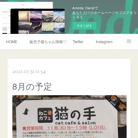
Ameba Owndで
あなただけのホームページやブログをつ
くろう
今すぐ試す
HOME
販売子猫ちゃん情報♡♡猫の手自家繁殖
Twitter
Instagram
猫ばあちゃんのyoutube
猫の手のyoutube
2021.07.31 11:54
猫ばぁばのInstagram
TIKTOK猫の手も始めてみてます
8月の予定