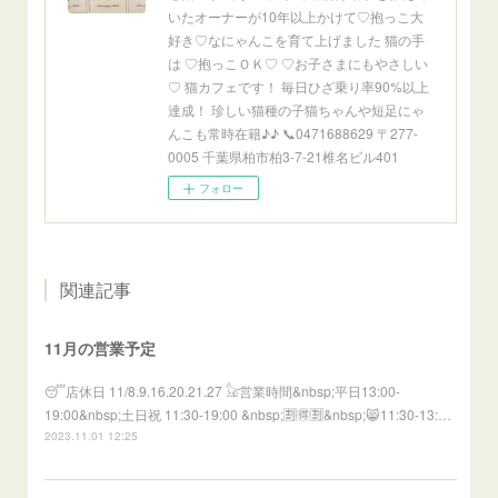
いたオーナーが10年以上かけて♡抱っこ大
好き♡なにゃんこを育て上げました 猫の手
は ♡抱っこＯＫ♡ ♡お子さまにもやさしい
♡ 猫カフェです！ 毎日ひざ乗り率90%以上
達成！ 珍しい猫種の子猫ちゃんや短足にゃ
んこも常時在籍♪♪ 📞0471688629 〒277-
0005 千葉県柏市柏3-7-21椎名ビル401
フォロー
関連記事
11月の営業予定
⁡😴店休日⁡ ⁡11/8.9.16.20.21.27 ⁡𓃠営業時間⁡&nbsp;⁡⁡平日13:00-
19:00⁡&nbsp;⁡土日祝 11:30-19:00 ⁡⁡&nbsp;⁡🈹🉐🈹&nbsp;😸⁡⁡11:30-13:…
2023.11.01 12:25