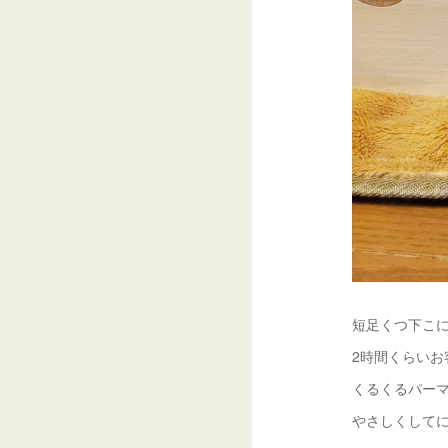
短足くつ下こ
2時間くらい
くるくるパー
やさしくして