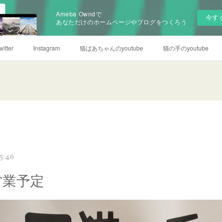
Ameba Owndで
今す
あなただけのホームページやブログをつくろう
witter
Instagram
猫ばあちゃんのyoutube
猫の手のyoutube
3:46
営業予定