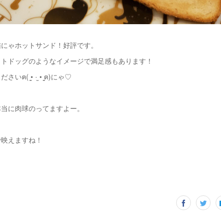
猫にゃホットサンド！好評です。
ットドッグのようなイメージで満足感もあります！
ฅ( ̳• ·̫ • ̳ฅ)にゃ♡
本当に肉球のってますよー。
で映えますね！